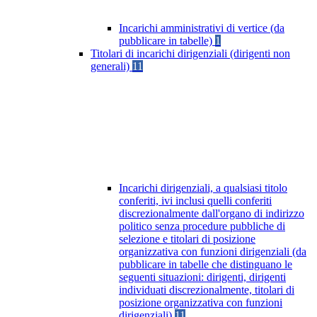
Incarichi amministrativi di vertice (da
pubblicare in tabelle)
1
Titolari di incarichi dirigenziali (dirigenti non
generali)
11
Incarichi dirigenziali, a qualsiasi titolo
conferiti, ivi inclusi quelli conferiti
discrezionalmente dall'organo di indirizzo
politico senza procedure pubbliche di
selezione e titolari di posizione
organizzativa con funzioni dirigenziali (da
pubblicare in tabelle che distinguano le
seguenti situazioni: dirigenti, dirigenti
individuati discrezionalmente, titolari di
posizione organizzativa con funzioni
dirigenziali)
11