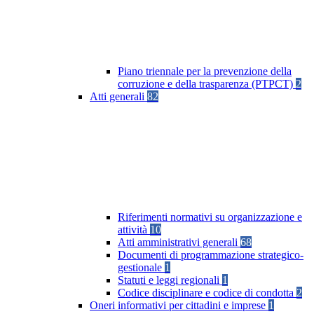
Piano triennale per la prevenzione della
corruzione e della trasparenza (PTPCT)
2
Atti generali
82
Riferimenti normativi su organizzazione e
attività
10
Atti amministrativi generali
68
Documenti di programmazione strategico-
gestionale
1
Statuti e leggi regionali
1
Codice disciplinare e codice di condotta
2
Oneri informativi per cittadini e imprese
1