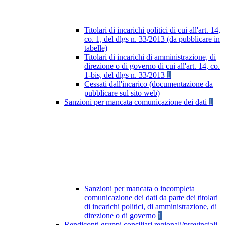
Titolari di incarichi politici di cui all'art. 14,
co. 1, del dlgs n. 33/2013 (da pubblicare in
tabelle)
Titolari di incarichi di amministrazione, di
direzione o di governo di cui all'art. 14, co.
1-bis, del dlgs n. 33/2013
1
Cessati dall'incarico (documentazione da
pubblicare sul sito web)
Sanzioni per mancata comunicazione dei dati
1
Sanzioni per mancata o incompleta
comunicazione dei dati da parte dei titolari
di incarichi politici, di amministrazione, di
direzione o di governo
1
Rendiconti gruppi consiliari regionali/provinciali