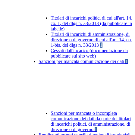
Titolari di incarichi politici di cui all'art. 14,
co. 1, del dlgs n. 33/2013 (da pubblicare in
tabelle)
Titolari di incarichi di amministrazione, di
direzione o di governo di cui all'art. 14, co.
1-bis, del dlgs n. 33/2013
1
Cessati dall'incarico (documentazione da
pubblicare sul sito web)
Sanzioni per mancata comunicazione dei dati
1
Sanzioni per mancata o incompleta
comunicazione dei dati da parte dei titolari
di incarichi politici, di amministrazione, di
direzione o di governo
1
Rendiconti gruppi consiliari regionali/provinciali