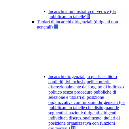
Incarichi amministrativi di vertice (da
pubblicare in tabelle)
1
Titolari di incarichi dirigenziali (dirigenti non
generali)
11
Incarichi dirigenziali, a qualsiasi titolo
conferiti, ivi inclusi quelli conferiti
discrezionalmente dall'organo di indirizzo
politico senza procedure pubbliche di
selezione e titolari di posizione
organizzativa con funzioni dirigenziali (da
pubblicare in tabelle che distinguano le
seguenti situazioni: dirigenti, dirigenti
individuati discrezionalmente, titolari di
posizione organizzativa con funzioni
dirigenziali)
11