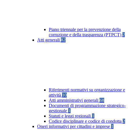
Piano triennale per la prevenzione della
corruzione e della trasparenza (PTPCT)
2
Atti generali
82
Riferimenti normativi su organizzazione e
attività
10
Atti amministrativi generali
68
Documenti di programmazione strategico-
gestionale
1
Statuti e leggi regionali
1
Codice disciplinare e codice di condotta
2
Oneri informativi per cittadini e imprese
1