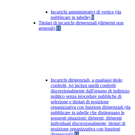
Incarichi amministrativi di vertice (da
pubblicare in tabelle)
1
Titolari di incarichi dirigenziali (dirigenti non
generali)
11
Incarichi dirigenziali, a qualsiasi titolo
conferiti, ivi inclusi quelli conferiti
discrezionalmente dall'organo di indirizzo
politico senza procedure pubbliche di
selezione e titolari di posizione
organizzativa con funzioni dirigenziali (da
pubblicare in tabelle che distinguano le
seguenti situazioni: dirigenti, dirigenti
individuati discrezionalmente, titolari di
posizione organizzativa con funzioni
dirigenziali)
11