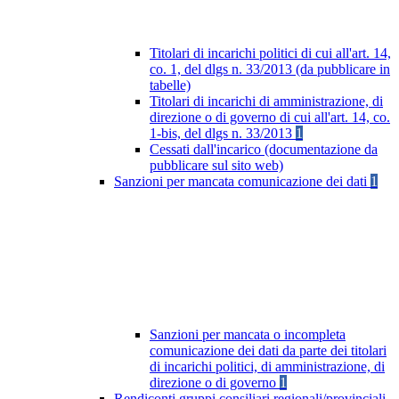
Titolari di incarichi politici di cui all'art. 14,
co. 1, del dlgs n. 33/2013 (da pubblicare in
tabelle)
Titolari di incarichi di amministrazione, di
direzione o di governo di cui all'art. 14, co.
1-bis, del dlgs n. 33/2013
1
Cessati dall'incarico (documentazione da
pubblicare sul sito web)
Sanzioni per mancata comunicazione dei dati
1
Sanzioni per mancata o incompleta
comunicazione dei dati da parte dei titolari
di incarichi politici, di amministrazione, di
direzione o di governo
1
Rendiconti gruppi consiliari regionali/provinciali