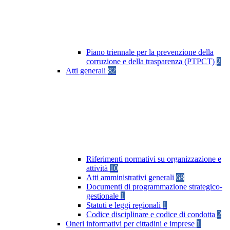
Piano triennale per la prevenzione della
corruzione e della trasparenza (PTPCT)
2
Atti generali
82
Riferimenti normativi su organizzazione e
attività
10
Atti amministrativi generali
68
Documenti di programmazione strategico-
gestionale
1
Statuti e leggi regionali
1
Codice disciplinare e codice di condotta
2
Oneri informativi per cittadini e imprese
1