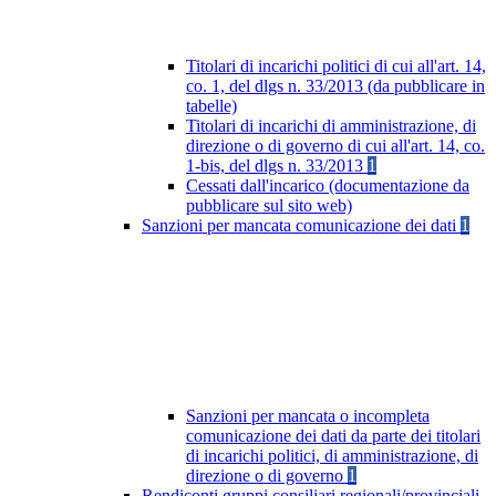
Titolari di incarichi politici di cui all'art. 14,
co. 1, del dlgs n. 33/2013 (da pubblicare in
tabelle)
Titolari di incarichi di amministrazione, di
direzione o di governo di cui all'art. 14, co.
1-bis, del dlgs n. 33/2013
1
Cessati dall'incarico (documentazione da
pubblicare sul sito web)
Sanzioni per mancata comunicazione dei dati
1
Sanzioni per mancata o incompleta
comunicazione dei dati da parte dei titolari
di incarichi politici, di amministrazione, di
direzione o di governo
1
Rendiconti gruppi consiliari regionali/provinciali