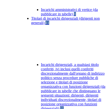
Incarichi amministrativi di vertice (da
pubblicare in tabelle)
1
Titolari di incarichi dirigenziali (dirigenti non
generali)
11
Incarichi dirigenziali, a qualsiasi titolo
conferiti, ivi inclusi quelli conferiti
discrezionalmente dall'organo di indirizzo
politico senza procedure pubbliche di
selezione e titolari di posizione
organizzativa con funzioni dirigenziali (da
pubblicare in tabelle che distinguano le
seguenti situazioni: dirigenti, dirigenti
individuati discrezionalmente, titolari di
posizione organizzativa con funzioni
dirigenziali)
11