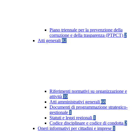
Piano triennale per la prevenzione della
corruzione e della trasparenza (PTPCT)
2
Atti generali
82
Riferimenti normativi su organizzazione e
attività
10
Atti amministrativi generali
68
Documenti di programmazione strategico-
gestionale
1
Statuti e leggi regionali
1
Codice disciplinare e codice di condotta
2
Oneri informativi per cittadini e imprese
1