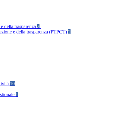
 e della trasparenza
2
rruzione e della trasparenza (PTPCT)
2
tività
10
stionale
1