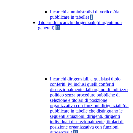
Incarichi amministrativi di vertice (da
pubblicare in tabelle)
1
Titolari di incarichi dirigenziali (dirigenti non
generali)
11
Incarichi dirigenziali, a qualsiasi titolo
conferiti, ivi inclusi quelli conferiti
discrezionalmente dall'organo di indirizzo
politico senza procedure pubbliche di
selezione e titolari di posizione
organizzativa con funzioni dirigenziali (da
pubblicare in tabelle che distinguano le
seguenti situazioni: dirigenti, dirigenti
individuati discrezionalmente, titolari di
posizione organizzativa con funzioni
dirigenziali)
11