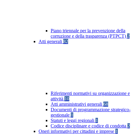
Piano triennale per la prevenzione della
corruzione e della trasparenza (PTPCT)
2
Atti generali
82
Riferimenti normativi su organizzazione e
attività
10
Atti amministrativi generali
68
Documenti di programmazione strategico-
gestionale
1
Statuti e leggi regionali
1
Codice disciplinare e codice di condotta
2
Oneri informativi per cittadini e imprese
1