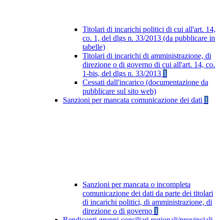
Titolari di incarichi politici di cui all'art. 14,
co. 1, del dlgs n. 33/2013 (da pubblicare in
tabelle)
Titolari di incarichi di amministrazione, di
direzione o di governo di cui all'art. 14, co.
1-bis, del dlgs n. 33/2013
1
Cessati dall'incarico (documentazione da
pubblicare sul sito web)
Sanzioni per mancata comunicazione dei dati
1
Sanzioni per mancata o incompleta
comunicazione dei dati da parte dei titolari
di incarichi politici, di amministrazione, di
direzione o di governo
1
Rendiconti gruppi consiliari regionali/provinciali