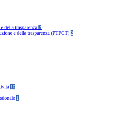
 e della trasparenza
2
rruzione e della trasparenza (PTPCT)
2
tività
10
stionale
1