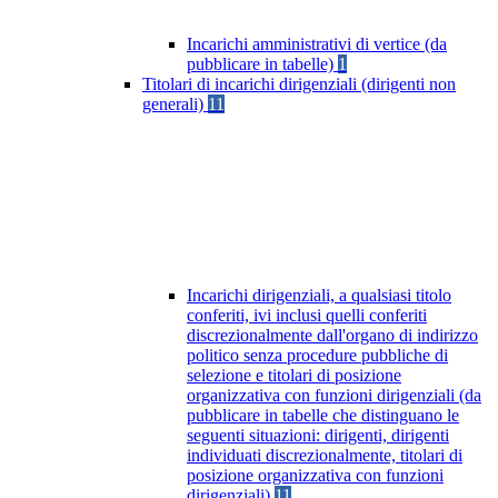
Incarichi amministrativi di vertice (da
pubblicare in tabelle)
1
Titolari di incarichi dirigenziali (dirigenti non
generali)
11
Incarichi dirigenziali, a qualsiasi titolo
conferiti, ivi inclusi quelli conferiti
discrezionalmente dall'organo di indirizzo
politico senza procedure pubbliche di
selezione e titolari di posizione
organizzativa con funzioni dirigenziali (da
pubblicare in tabelle che distinguano le
seguenti situazioni: dirigenti, dirigenti
individuati discrezionalmente, titolari di
posizione organizzativa con funzioni
dirigenziali)
11