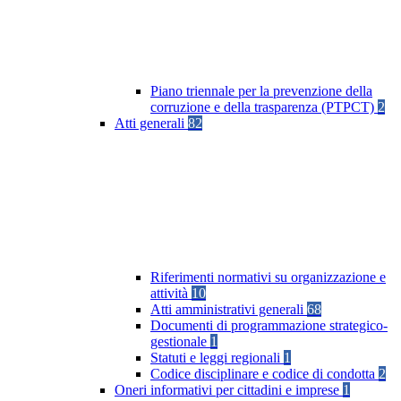
Piano triennale per la prevenzione della
corruzione e della trasparenza (PTPCT)
2
Atti generali
82
Riferimenti normativi su organizzazione e
attività
10
Atti amministrativi generali
68
Documenti di programmazione strategico-
gestionale
1
Statuti e leggi regionali
1
Codice disciplinare e codice di condotta
2
Oneri informativi per cittadini e imprese
1