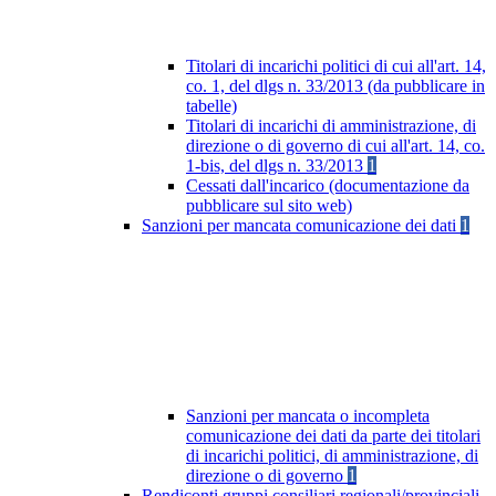
Titolari di incarichi politici di cui all'art. 14,
co. 1, del dlgs n. 33/2013 (da pubblicare in
tabelle)
Titolari di incarichi di amministrazione, di
direzione o di governo di cui all'art. 14, co.
1-bis, del dlgs n. 33/2013
1
Cessati dall'incarico (documentazione da
pubblicare sul sito web)
Sanzioni per mancata comunicazione dei dati
1
Sanzioni per mancata o incompleta
comunicazione dei dati da parte dei titolari
di incarichi politici, di amministrazione, di
direzione o di governo
1
Rendiconti gruppi consiliari regionali/provinciali