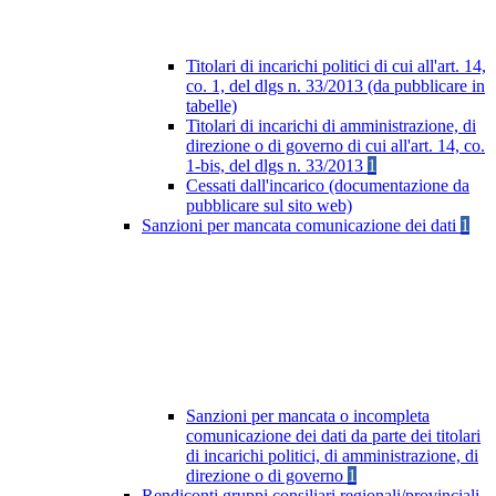
Titolari di incarichi politici di cui all'art. 14,
co. 1, del dlgs n. 33/2013 (da pubblicare in
tabelle)
Titolari di incarichi di amministrazione, di
direzione o di governo di cui all'art. 14, co.
1-bis, del dlgs n. 33/2013
1
Cessati dall'incarico (documentazione da
pubblicare sul sito web)
Sanzioni per mancata comunicazione dei dati
1
Sanzioni per mancata o incompleta
comunicazione dei dati da parte dei titolari
di incarichi politici, di amministrazione, di
direzione o di governo
1
Rendiconti gruppi consiliari regionali/provinciali