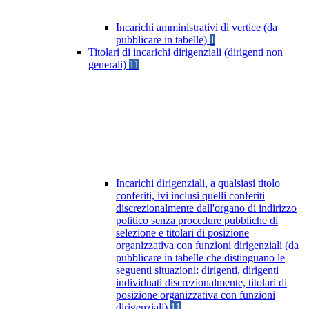
Incarichi amministrativi di vertice (da
pubblicare in tabelle)
1
Titolari di incarichi dirigenziali (dirigenti non
generali)
11
Incarichi dirigenziali, a qualsiasi titolo
conferiti, ivi inclusi quelli conferiti
discrezionalmente dall'organo di indirizzo
politico senza procedure pubbliche di
selezione e titolari di posizione
organizzativa con funzioni dirigenziali (da
pubblicare in tabelle che distinguano le
seguenti situazioni: dirigenti, dirigenti
individuati discrezionalmente, titolari di
posizione organizzativa con funzioni
dirigenziali)
11