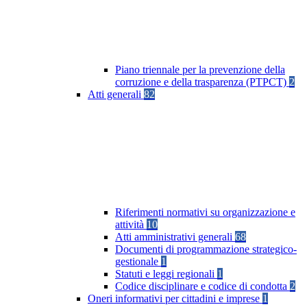
Piano triennale per la prevenzione della
corruzione e della trasparenza (PTPCT)
2
Atti generali
82
Riferimenti normativi su organizzazione e
attività
10
Atti amministrativi generali
68
Documenti di programmazione strategico-
gestionale
1
Statuti e leggi regionali
1
Codice disciplinare e codice di condotta
2
Oneri informativi per cittadini e imprese
1