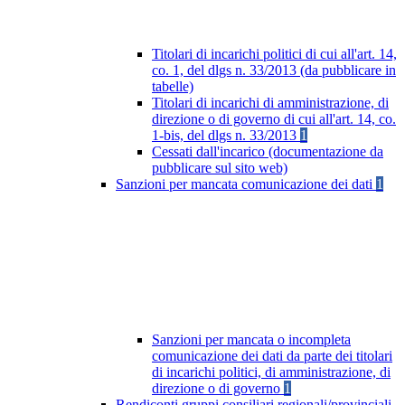
Titolari di incarichi politici di cui all'art. 14,
co. 1, del dlgs n. 33/2013 (da pubblicare in
tabelle)
Titolari di incarichi di amministrazione, di
direzione o di governo di cui all'art. 14, co.
1-bis, del dlgs n. 33/2013
1
Cessati dall'incarico (documentazione da
pubblicare sul sito web)
Sanzioni per mancata comunicazione dei dati
1
Sanzioni per mancata o incompleta
comunicazione dei dati da parte dei titolari
di incarichi politici, di amministrazione, di
direzione o di governo
1
Rendiconti gruppi consiliari regionali/provinciali