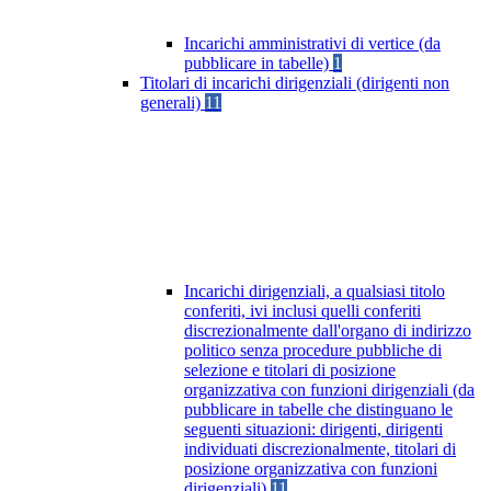
Incarichi amministrativi di vertice (da
pubblicare in tabelle)
1
Titolari di incarichi dirigenziali (dirigenti non
generali)
11
Incarichi dirigenziali, a qualsiasi titolo
conferiti, ivi inclusi quelli conferiti
discrezionalmente dall'organo di indirizzo
politico senza procedure pubbliche di
selezione e titolari di posizione
organizzativa con funzioni dirigenziali (da
pubblicare in tabelle che distinguano le
seguenti situazioni: dirigenti, dirigenti
individuati discrezionalmente, titolari di
posizione organizzativa con funzioni
dirigenziali)
11