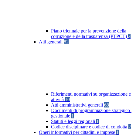
Piano triennale per la prevenzione della
corruzione e della trasparenza (PTPCT)
2
Atti generali
82
Riferimenti normativi su organizzazione e
attività
10
Atti amministrativi generali
68
Documenti di programmazione strategico-
gestionale
1
Statuti e leggi regionali
1
Codice disciplinare e codice di condotta
2
Oneri informativi per cittadini e imprese
1