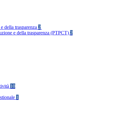
 e della trasparenza
2
rruzione e della trasparenza (PTPCT)
2
tività
10
stionale
1