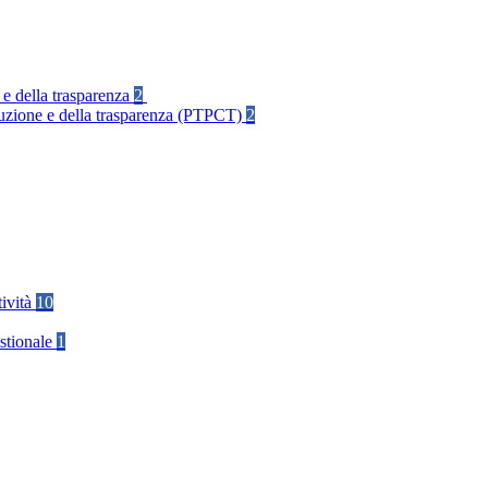
 e della trasparenza
2
rruzione e della trasparenza (PTPCT)
2
tività
10
stionale
1