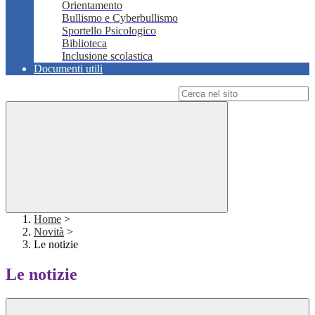
Orientamento
Bullismo e Cyberbullismo
Sportello Psicologico
Biblioteca
Inclusione scolastica
Documenti utili
Campo di ricerca per le pagine del sito
Home
>
Novità
>
Le notizie
Le notizie