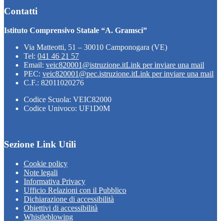
Contatti
Istituto Comprensivo Statale “A. Gramsci”
Via Matteotti, 51 – 30010 Camponogara (VE)
Tel:
041 46 21 57
Email:
veic820001@istruzione.it
Link per inviare una mail
PEC:
veic820001@pec.istruzione.it
Link per inviare una mail
C.F.: 82011020276
Codice Scuola: VEIC82000
Codice Univoco: UF1D0M
Sezione Link Utili
Cookie policy
Note legali
Informativa Privacy
Ufficio Relazioni con il Pubblico
Dichiarazione di accessibilità
Obiettivi di accessibilità
Whistleblowing