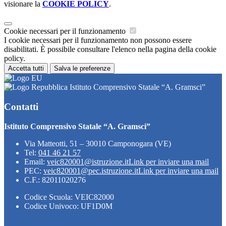
visionare la
COOKIE POLICY
.
Cookie necessari per il funzionamento
I cookie necessari per il funzionamento non possono essere
disabilitati. È possibile consultare l'elenco nella pagina della cookie
policy.
Accetta tutti
Salva le preferenze
Istituto Comprensivo Statale “A. Gramsci”
Contatti
Istituto Comprensivo Statale “A. Gramsci”
Via Matteotti, 51 – 30010 Camponogara (VE)
Tel:
041 46 21 57
Email:
veic820001@istruzione.it
Link per inviare una mail
PEC:
veic820001@pec.istruzione.it
Link per inviare una mail
C.F.: 82011020276
Codice Scuola: VEIC82000
Codice Univoco: UF1D0M