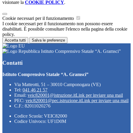
visionare la
COOKIE POLICY
.
Cookie necessari per il funzionamento
I cookie necessari per il funzionamento non possono essere
disabilitati. È possibile consultare l'elenco nella pagina della cookie
policy.
Accetta tutti
Salva le preferenze
Istituto Comprensivo Statale “A. Gramsci”
Contatti
Istituto Comprensivo Statale “A. Gramsci”
Via Matteotti, 51 – 30010 Camponogara (VE)
Tel:
041 46 21 57
Email:
veic820001@istruzione.it
Link per inviare una mail
PEC:
veic820001@pec.istruzione.it
Link per inviare una mail
C.F.: 82011020276
Codice Scuola: VEIC82000
Codice Univoco: UF1D0M