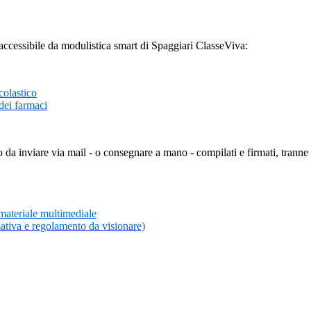
la accessibile da modulistica smart di Spaggiari ClasseViva:
colastico
dei farmaci
no da inviare via mail - o consegnare a mano - compilati e firmati, tran
 materiale multimediale
tiva e regolamento da visionare)