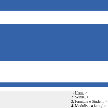
Home
>
Servizi
>
Famiglie e Studenti
>
Modulistica famiglie