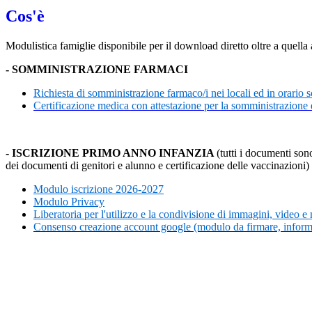
Cos'è
Modulistica famiglie disponibile per il download diretto oltre a quel
- SOMMINISTRAZIONE FARMACI
Richiesta di somministrazione farmaco/i nei locali ed in orario s
Certificazione medica con attestazione per la somministrazione 
- ISCRIZIONE PRIMO ANNO INFANZIA
(tutti i documenti so
dei documenti di genitori e alunno e certificazione delle vaccinazioni)
Modulo iscrizione 2026-2027
Modulo Privacy
Liberatoria per l'utilizzo e la condivisione di immagini, video e
Consenso creazione account google (modulo da firmare, informa