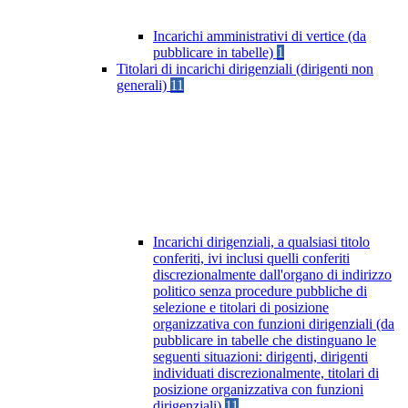
Incarichi amministrativi di vertice (da
pubblicare in tabelle)
1
Titolari di incarichi dirigenziali (dirigenti non
generali)
11
Incarichi dirigenziali, a qualsiasi titolo
conferiti, ivi inclusi quelli conferiti
discrezionalmente dall'organo di indirizzo
politico senza procedure pubbliche di
selezione e titolari di posizione
organizzativa con funzioni dirigenziali (da
pubblicare in tabelle che distinguano le
seguenti situazioni: dirigenti, dirigenti
individuati discrezionalmente, titolari di
posizione organizzativa con funzioni
dirigenziali)
11