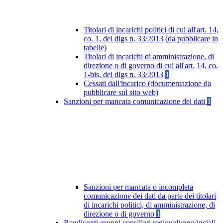
Titolari di incarichi politici di cui all'art. 14,
co. 1, del dlgs n. 33/2013 (da pubblicare in
tabelle)
Titolari di incarichi di amministrazione, di
direzione o di governo di cui all'art. 14, co.
1-bis, del dlgs n. 33/2013
1
Cessati dall'incarico (documentazione da
pubblicare sul sito web)
Sanzioni per mancata comunicazione dei dati
1
Sanzioni per mancata o incompleta
comunicazione dei dati da parte dei titolari
di incarichi politici, di amministrazione, di
direzione o di governo
1
Rendiconti gruppi consiliari regionali/provinciali