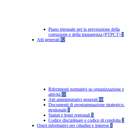
Piano triennale per la prevenzione della
corruzione e della trasparenza (PTPCT)
2
Atti generali
82
Riferimenti normativi su organizzazione e
attività
10
Atti amministrativi generali
68
Documenti di programmazione strategico-
gestionale
1
Statuti e leggi regionali
1
Codice disciplinare e codice di condotta
2
Oneri informativi per cittadini e imprese
1