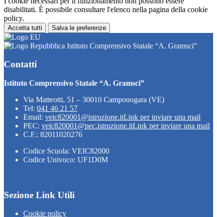
I cookie necessari per il funzionamento non possono essere
disabilitati. È possibile consultare l'elenco nella pagina della cookie
policy.
Accetta tutti
Salva le preferenze
Istituto Comprensivo Statale “A. Gramsci”
Contatti
Istituto Comprensivo Statale “A. Gramsci”
Via Matteotti, 51 – 30010 Camponogara (VE)
Tel:
041 46 21 57
Email:
veic820001@istruzione.it
Link per inviare una mail
PEC:
veic820001@pec.istruzione.it
Link per inviare una mail
C.F.: 82011020276
Codice Scuola: VEIC82000
Codice Univoco: UF1D0M
Sezione Link Utili
Cookie policy