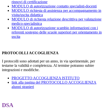
rinnovi di certificazione
MODULO di autorizzazione contatto specialisti-docenti
MODULO richiesta di assistenza per accompagnamento in
visita/uscita didattica
MODULO di richiesta relazione descrittiva per valutazione
medico-specialistica
MODULO di
autorizzazione scambio informazioni con i
referenti sostegno delle scuole superiori per orientamento in
uscita
PROTOCOLLI ACCOGLIENZA
I protocolli sono adottati per un anno, in via sperimentale, per
testarne la validità e completezza. Al termine potranno subire
integrazioni e modifiche.
PROGETTO ACCOGLIENZA ISTITUTO
link alla pagina del PROTOCOLLO ACCOGLIENZA
alunni stranieri
DSA