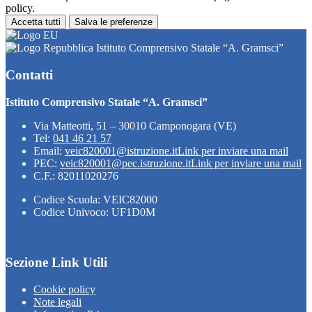
policy.
Accetta tutti
Salva le preferenze
Istituto Comprensivo Statale “A. Gramsci”
Contatti
Istituto Comprensivo Statale “A. Gramsci”
Via Matteotti, 51 – 30010 Camponogara (VE)
Tel:
041 46 21 57
Email:
veic820001@istruzione.it
Link per inviare una mail
PEC:
veic820001@pec.istruzione.it
Link per inviare una mail
C.F.: 82011020276
Codice Scuola: VEIC82000
Codice Univoco: UF1D0M
Sezione Link Utili
Cookie policy
Note legali