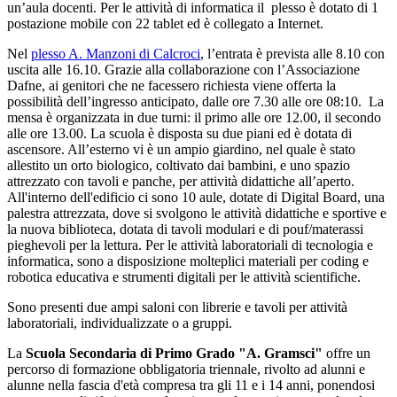
un’aula docenti. Per le attività di informatica il plesso è dotato di 1
postazione mobile con 22 tablet ed è collegato a Internet.
Nel
plesso A. Manzoni di Calcroci
, l’entrata è prevista alle 8.10 con
uscita alle 16.10. Grazie alla collaborazione con l’Associazione
Dafne, ai genitori che ne facessero richiesta viene offerta la
possibilità dell’ingresso anticipato, dalle ore 7.30 alle ore 08:10. La
mensa è organizzata in due turni: il primo alle ore 12.00, il secondo
alle ore 13.00. La scuola è disposta su due piani ed è dotata di
ascensore. All’esterno vi è un ampio giardino, nel quale è stato
allestito un orto biologico, coltivato dai bambini, e uno spazio
attrezzato con tavoli e panche, per attività didattiche all’aperto.
All'interno dell'edificio ci sono 10 aule, dotate di Digital Board, una
palestra attrezzata, dove si svolgono le attività didattiche e sportive e
la nuova biblioteca, dotata di tavoli modulari e di pouf/materassi
pieghevoli per la lettura. Per le attività laboratoriali di tecnologia e
informatica, sono a disposizione molteplici materiali per coding e
robotica educativa e strumenti digitali per le attività scientifiche.
Sono presenti due ampi saloni con librerie e tavoli per attività
laboratoriali, individualizzate o a gruppi.
La
Scuola Secondaria di Primo Grado "A. Gramsci"
offre un
percorso di formazione obbligatoria triennale, rivolto ad alunni e
alunne nella fascia d'età compresa tra gli 11 e i 14 anni, ponendosi