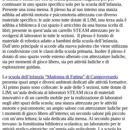
continuare in uno spazio specifico solo per la scuola dell’infanzia.
Presente una zona mensa. Il plesso ha al suo interno una stanza
adibita ad attività motoria e psicomotoria attrezzata con diverso
materiale specifico; le aule sono tutte dotate di LIM, una terza aula è
adibita a biblioteca il cui spazio è arricchito da una buona scelta di
libri; presente in quest’aula un carrello STEAM attrezzato per lo
svolgersi di laboratori in tutte le sezioni. Il plesso è fornito di
materiale di robotica adatto a
bambini della scuola dell’infanzia.
Dall’atrio principale si accede alla nuova palestra che viene utilizzata
in condivisione con le classi della scuola primaria. Inoltre il plesso è
dotato di uno spazio verde esterno alberato con attrezzature ludiche,
sia per momenti di gioco libero, sia per attività ludiche e di
esplorazione guidata.
La
scuola dell’infanzia “Madonna di Fatima” di Campoverardo
presenta spazi ampi e diversi ambienti dedicati alle attività formative.
Al primo piano sono collocate: le aule delle 5 sezioni, tut
te dotate di
LIM; un’aula dedicata ai laboratori STEAM ricca di materiali
innovativi e di un carrello mobile per la realizzazione di laboratori
negli altri spazi della scuola; una stanza attrezzata per le attività
motorie e psicomotorie; un ampio salone con attrezzature ludich
e per
i momenti di gioco libero all’interno; un secondo salone più piccolo
con un’area lettura; la sala dedicata alla mensa. Al secondo piano si
trovano: la fornitissima biblioteca scolastica; un laboratorio per le
attività grafico-pittoriche; un’ampia sala polivalente. La scuola ha