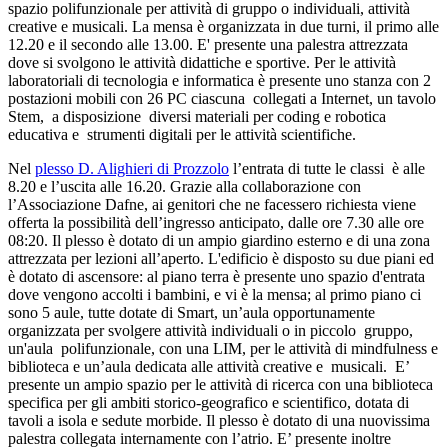
spazio polifunzionale per attività di gruppo o individuali, attività
creative e musicali. La mensa è organizzata in due turni, il primo alle
12.20 e il secondo alle 13.00. E' presente una palestra attrezzata
dove si svolgono le attività didattiche e sportive. Per le attività
laboratoriali di tecnologia e informatica è presente uno stanza con 2
postazioni mobili con 26 PC ciascuna collegati a Internet, un tavolo
Stem, a disposizione diversi materiali per coding e robotica
educativa e strumenti digitali per le attività scientifiche.
Nel
plesso D. Alighieri
di Prozzolo
l’entrata di tutte le classi è alle
8.20 e l’uscita alle 16.20. Grazie alla collaborazione con
l’Associazione Dafne, ai genitori che ne facessero richiesta viene
offerta la possibilità dell’ingresso anticipato, dalle ore 7.30 alle ore
08:20. Il plesso è dotato di un ampio giardino esterno e di una zona
attrezzata per lezioni all’aperto. L'edificio è disposto su due piani ed
è dotato di ascensore: al piano terra è presente uno spazio d'entrata
dove vengono accolti i bambini, e vi è la mensa; al primo piano ci
sono 5 aule, tutte dotate di Smart, un’aula opportunamente
organizzata per svolgere attività individuali o in piccolo gruppo,
un'aula polifunzionale, con una LIM, per le attività di mindfulness e
biblioteca e un’aula dedicata alle attività creative e musicali. E’
presente un ampio spazio per le attività di ricerca con una biblioteca
specifica per gli ambiti storico-geografico e scientifico, dotata di
tavoli a isola e sedute morbide.
Il plesso è dotato di una nuovissima
palestra collegata internamente con l’atrio. E’ presente inoltre