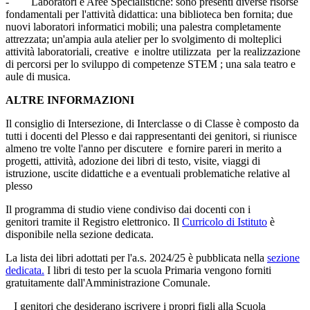
-
Laboratori e Aree Specialistiche
:
sono presenti diverse risorse
fondamentali per l'attività didattica: una biblioteca ben fornita;
due
nuovi laboratori informatici mobili; una palestra completamente
attrezzata; un'ampia aula atelier per lo svolgimento di molteplici
attività laboratoriali, creative e inoltre utilizzata per la realizzazione
di percorsi per lo sviluppo di competenze STEM ; una sala teatro e
aule di musica.
ALTRE INFORMAZIONI
Il consiglio di Intersezione, di Interclasse o di Classe è composto da
tutti i docenti del Plesso e dai rappresentanti dei genitori, si riunisce
almeno tre volte l'anno per discutere e fornire pareri in merito a
progetti, attività, adozione dei libri di testo, visite, viaggi di
istruzione, uscite didattiche e a eventuali problematiche relative al
plesso
Il programma di studio viene condiviso dai docenti con i
genitori
tramite
il Registro elettronico. Il
Curricolo di Istituto
è
disponibile nella sezione dedicata.
La lista dei libri adottati per l'a.s. 2024/25 è pubblicata nella
sezione
dedicata.
I libri di testo per la scuola Primaria vengono forniti
gratuitamente dall'Amministrazione Comunale.
I genitori che desiderano iscrivere i propri figli alla Scuola