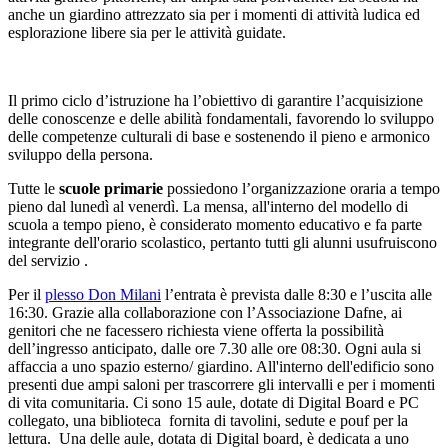
anche un giardino attrezzato sia per i momenti di attività ludica ed
esplorazione libere sia per le attività guidate.
Il primo ciclo d’istruzione ha l’obiettivo di garantire l’acquisizione
delle conoscenze e delle abilità fondamentali, favorendo lo sviluppo
delle competenze culturali di base e sostenendo il pieno e armonico
sviluppo della persona.
Tutte le
scuole primarie
possiedono l’organizzazione oraria a tempo
pieno dal lunedì al venerdì. La mensa, all'interno del modello di
scuola a tempo pieno, è considerato momento educativo e fa parte
integrante dell'orario scolastico, pertanto tutti gli alunni usufruiscono
del servizio .
Per il
plesso Don Milani
l’entrata è prevista dalle 8:30 e l’uscita alle
16:30. Grazie alla collaborazione con l’Associazione Dafne, ai
genitori che ne facessero richiesta viene offerta la possibilità
dell’ingresso anticipato, dalle ore 7.30 alle ore 08:30. Ogni aula si
affaccia a uno spazio esterno/ giardino. All'interno dell'edificio sono
presenti due ampi saloni per trascorrere gli intervalli e per i momenti
di vita comunitaria. Ci sono 15 aule, dotate di Digital Board e PC
collegato, una biblioteca fornita di tavolini, sedute e pouf per la
lettura. Una delle aule, dotata di Digital board, è dedicata a uno