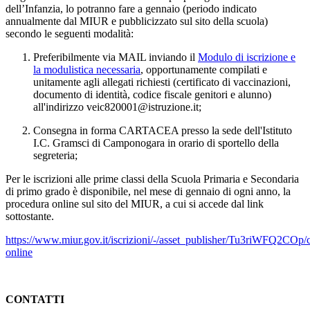
dell’Infanzia, lo potranno fare a gennaio (periodo indicato
annualmente dal MIUR e pubblicizzato sul sito della scuola)
secondo le seguenti modalità:
Preferibilmente via MAIL inviando il
Modulo di iscrizione e
la modulistica necessaria
, opportunamente compilati e
unitamente agli allegati richiesti (certificato di vaccinazioni,
documento di identità, codice fiscale genitori e alunno)
all'indirizzo veic820001@istruzione.it;
Consegna in forma CARTACEA presso la sede dell'Istituto
I.C. Gramsci di Camponogara
in orario di sportello della
segreteria;
Per le iscrizioni alle prime classi della Scuola Primaria e Secondaria
di primo grado è disponibile, nel mese di gennaio di ogni anno, la
procedura online sul sito del MIUR, a cui si accede dal link
sottostante.
https://www.miur.gov.it/iscrizioni/-/asset_publisher/Tu3riWFQ2COp/co
online
CONTATTI