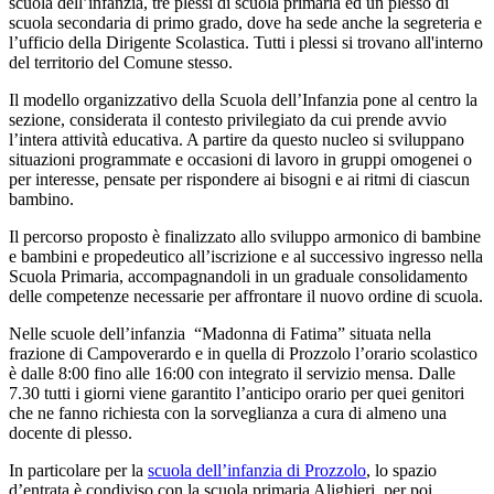
scuola dell’infanzia, tre plessi di scuola primaria ed un plesso di
scuola secondaria di primo grado, dove ha sede anche la segreteria e
l’ufficio della Dirigente Scolastica. Tutti i plessi si trovano all'interno
del territorio del Comune stesso.
Il modello organizzativo della Scuola dell’Infanzia pone al centro la
sezione, considerata il contesto privilegiato da cui prende avvio
l’intera attività educativa. A partire da questo nucleo si sviluppano
situazioni programmate e occasioni di lavoro in gruppi omogenei o
per interesse, pensate per rispondere ai bisogni e ai ritmi di ciascun
bambino.
Il percorso proposto è finalizzato allo sviluppo armonico di bambine
e bambini e propedeutico all’iscrizione e al successivo ingresso nella
Scuola Primaria, accompagnandoli in un graduale consolidamento
delle competenze necessarie per affrontare il nuovo ordine di scuola.
Nelle scuole dell’infanzia “Madonna di Fatima” situata nella
frazione di Campoverardo e in quella di Prozzolo l’orario scolastico
è dalle
8:00
fino alle 16:00 con integrato il servizio mensa. Dalle
7.30 tutti i giorni viene garantito l’anticipo orario per quei genitori
che ne fanno richiesta con la sorveglianza a cura di almeno una
docente di plesso.
In particolare per la
scuola dell’infanzia di Prozzolo
, lo spazio
d’entrata è condiviso con la scuola primaria Alighieri, per poi