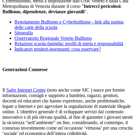
Cyberbullismo, messi a disposizione dall'USR Veneto e dalla Città
Metropolitana di Venezia durante il corso "
Intrecci pericolosi:
Bullismo, dipendenze, devianze giovanili
".
Regolamento Bullismo e Cyberbullismo - link alla pagina
delle carte della scuola
Sitografia
Osservatorio Regionale Veneto Bullismo
Relazioni scuola-famiglia: profili di tutela e responsabilità
Indicatori genitori-insegnanti: cosa osservare?
Generazioni Connesse
Il
Safer Internet Centre
(noto anche come SIC ) nasce per fornire
informazioni, consigli e supporto a bambini, ragazzi, genitori,
docenti ed educatori che hanno esperienze, anche problematiche,
legate a Internet e per agevolare la segnalazione di materiale illegale
online. L'obiettivo generale è di sviluppare servizi dal contenuto
innovativo e di più elevata qualità, al fine di garantire i giovani utenti
la sicurezza “nell’ambiente” on line, considerando, al contempo, il
connesso investimento come un’occasione ‘virtuosa’ per una crescita
‘sociale’ ed economica dell’intera collettività.