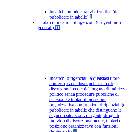
Incarichi amministrativi di vertice (da
pubblicare in tabelle)
1
Titolari di incarichi dirigenziali (dirigenti non
generali)
11
Incarichi dirigenziali, a qualsiasi titolo
conferiti, ivi inclusi quelli conferiti
discrezionalmente dall'organo di indirizzo
politico senza procedure pubbliche di
selezione e titolari di posizione
organizzativa con funzioni dirigenziali (da
pubblicare in tabelle che distinguano le
seguenti situazioni: dirigenti, dirigenti
individuati discrezionalmente, titolari di
posizione organizzativa con funzioni
dirigenziali)
11