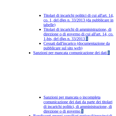
Titolari di incarichi politici di cui all'art. 14,
co. 1, del dlgs n. 33/2013 (da pubblicare in
tabelle)
Titolari di incarichi di amministrazione, di
direzione o di governo di cui all'art. 14, co.
1-bis, del dlgs n. 33/2013
1
Cessati dall'incarico (documentazione da
pubblicare sul sito web)
Sanzioni per mancata comunicazione dei dati
1
Sanzioni per mancata o incompleta
comunicazione dei dati da parte dei titolari
di incarichi politici, di amministrazione, di
direzione o di governo
1
Rendiconti gruppi consiliari regionali/provinciali