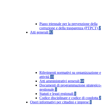
Piano triennale per la prevenzione della
corruzione e della trasparenza (PTPCT)
2
Atti generali
82
Riferimenti normativi su organizzazione e
attività
10
Atti amministrativi generali
68
Documenti di programmazione strategico-
gestionale
1
Statuti e leggi regionali
1
Codice disciplinare e codice di condotta
2
Oneri informativi per cittadini e imprese
1