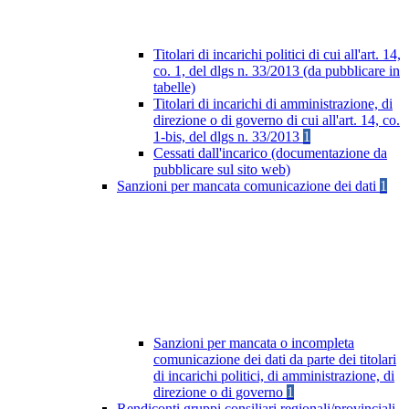
Titolari di incarichi politici di cui all'art. 14,
co. 1, del dlgs n. 33/2013 (da pubblicare in
tabelle)
Titolari di incarichi di amministrazione, di
direzione o di governo di cui all'art. 14, co.
1-bis, del dlgs n. 33/2013
1
Cessati dall'incarico (documentazione da
pubblicare sul sito web)
Sanzioni per mancata comunicazione dei dati
1
Sanzioni per mancata o incompleta
comunicazione dei dati da parte dei titolari
di incarichi politici, di amministrazione, di
direzione o di governo
1
Rendiconti gruppi consiliari regionali/provinciali