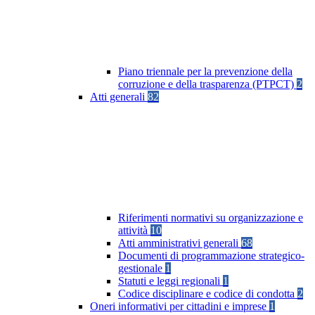
Piano triennale per la prevenzione della
corruzione e della trasparenza (PTPCT)
2
Atti generali
82
Riferimenti normativi su organizzazione e
attività
10
Atti amministrativi generali
68
Documenti di programmazione strategico-
gestionale
1
Statuti e leggi regionali
1
Codice disciplinare e codice di condotta
2
Oneri informativi per cittadini e imprese
1