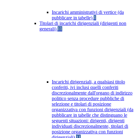
Incarichi amministrativi di vertice (da
pubblicare in tabelle)
1
Titolari di incarichi dirigenziali (dirigenti non
generali)
11
Incarichi dirigenziali, a qualsiasi titolo
conferiti, ivi inclusi quelli conferiti
discrezionalmente dall'organo di indirizzo
politico senza procedure pubbliche di
selezione e titolari di posizione
organizzativa con funzioni dirigenziali (da
pubblicare in tabelle che distinguano le
seguenti situazioni: dirigenti, dirigenti
individuati discrezionalmente, titolari di
posizione organizzativa con funzioni
dirigenziali)
11