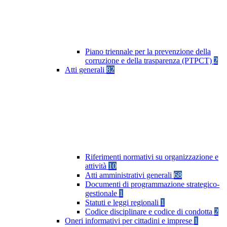
Piano triennale per la prevenzione della
corruzione e della trasparenza (PTPCT)
2
Atti generali
82
Riferimenti normativi su organizzazione e
attività
10
Atti amministrativi generali
68
Documenti di programmazione strategico-
gestionale
1
Statuti e leggi regionali
1
Codice disciplinare e codice di condotta
2
Oneri informativi per cittadini e imprese
1