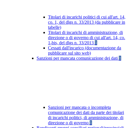
Titolari di incarichi politici di cui all'art. 14,
co. 1, del dlgs n. 33/2013 (da pubblicare in
tabelle)
Titolari di incarichi di amministrazione, di
direzione o di governo di cui all'art. 14, co.
1-bis, del dlgs n. 33/2013
1
Cessati dall'incarico (documentazione da
pubblicare sul sito web)
Sanzioni per mancata comunicazione dei dati
1
Sanzioni per mancata o incompleta
comunicazione dei dati da parte dei titolari
di incarichi politici, di amministrazione, di
direzione o di governo
1
Rendiconti gruppi consiliari regionali/provinciali