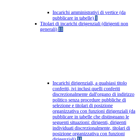
Incarichi amministrativi di vertice (da
pubblicare in tabelle)
1
Titolari di incarichi dirigenziali (dirigenti non
generali)
11
Incarichi dirigenziali, a qualsiasi titolo
conferiti, ivi inclusi quelli conferiti
discrezionalmente dall'organo di indirizzo
politico senza procedure pubbliche di
selezione e titolari di posizione
organizzativa con funzioni dirigenziali (da
pubblicare in tabelle che distinguano le
seguenti situazioni: dirigenti, dirigenti
individuati discrezionalmente, titolari di
posizione organizzativa con funzioni
dirigenziali)
11