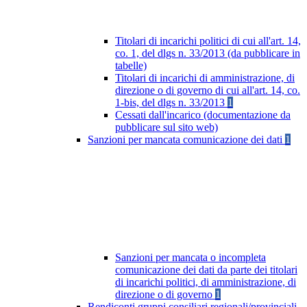
Titolari di incarichi politici di cui all'art. 14,
co. 1, del dlgs n. 33/2013 (da pubblicare in
tabelle)
Titolari di incarichi di amministrazione, di
direzione o di governo di cui all'art. 14, co.
1-bis, del dlgs n. 33/2013
1
Cessati dall'incarico (documentazione da
pubblicare sul sito web)
Sanzioni per mancata comunicazione dei dati
1
Sanzioni per mancata o incompleta
comunicazione dei dati da parte dei titolari
di incarichi politici, di amministrazione, di
direzione o di governo
1
Rendiconti gruppi consiliari regionali/provinciali