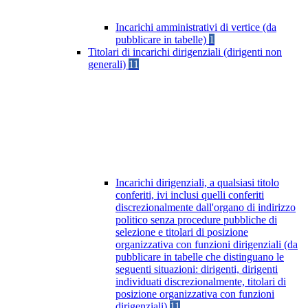
Incarichi amministrativi di vertice (da
pubblicare in tabelle)
1
Titolari di incarichi dirigenziali (dirigenti non
generali)
11
Incarichi dirigenziali, a qualsiasi titolo
conferiti, ivi inclusi quelli conferiti
discrezionalmente dall'organo di indirizzo
politico senza procedure pubbliche di
selezione e titolari di posizione
organizzativa con funzioni dirigenziali (da
pubblicare in tabelle che distinguano le
seguenti situazioni: dirigenti, dirigenti
individuati discrezionalmente, titolari di
posizione organizzativa con funzioni
dirigenziali)
11