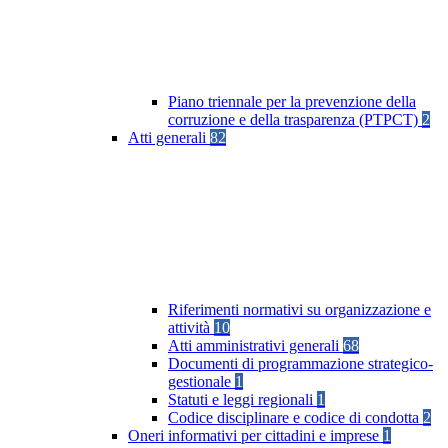
Piano triennale per la prevenzione della
corruzione e della trasparenza (PTPCT)
2
Atti generali
82
Riferimenti normativi su organizzazione e
attività
10
Atti amministrativi generali
68
Documenti di programmazione strategico-
gestionale
1
Statuti e leggi regionali
1
Codice disciplinare e codice di condotta
2
Oneri informativi per cittadini e imprese
1