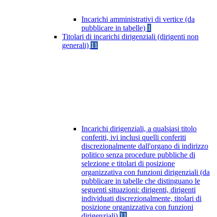
Incarichi amministrativi di vertice (da
pubblicare in tabelle)
1
Titolari di incarichi dirigenziali (dirigenti non
generali)
11
Incarichi dirigenziali, a qualsiasi titolo
conferiti, ivi inclusi quelli conferiti
discrezionalmente dall'organo di indirizzo
politico senza procedure pubbliche di
selezione e titolari di posizione
organizzativa con funzioni dirigenziali (da
pubblicare in tabelle che distinguano le
seguenti situazioni: dirigenti, dirigenti
individuati discrezionalmente, titolari di
posizione organizzativa con funzioni
dirigenziali)
11