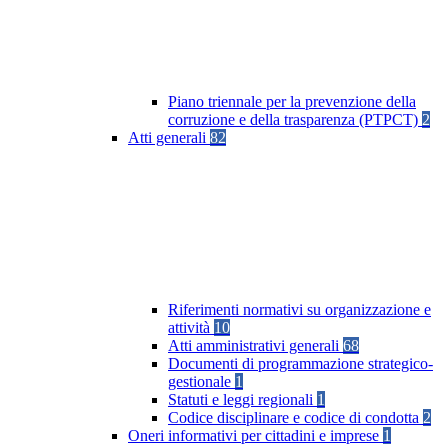
Piano triennale per la prevenzione della
corruzione e della trasparenza (PTPCT)
2
Atti generali
82
Riferimenti normativi su organizzazione e
attività
10
Atti amministrativi generali
68
Documenti di programmazione strategico-
gestionale
1
Statuti e leggi regionali
1
Codice disciplinare e codice di condotta
2
Oneri informativi per cittadini e imprese
1