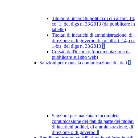
Titolari di incarichi politici di cui all'art. 14,
co. 1, del dlgs n. 33/2013 (da pubblicare in
tabelle)
Titolari di incarichi di amministrazione, di
direzione o di governo di cui all'art. 14, co.
1-bis, del dlgs n. 33/2013
1
Cessati dall'incarico (documentazione da
pubblicare sul sito web)
Sanzioni per mancata comunicazione dei dati
1
Sanzioni per mancata o incompleta
comunicazione dei dati da parte dei titolari
di incarichi politici, di amministrazione, di
direzione o di governo
1
Rendiconti gruppi consiliari regionali/provinciali