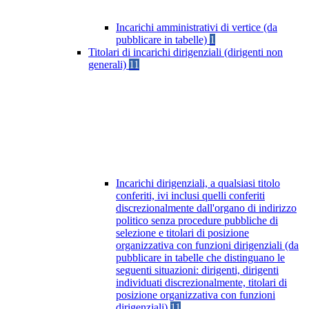
Incarichi amministrativi di vertice (da
pubblicare in tabelle)
1
Titolari di incarichi dirigenziali (dirigenti non
generali)
11
Incarichi dirigenziali, a qualsiasi titolo
conferiti, ivi inclusi quelli conferiti
discrezionalmente dall'organo di indirizzo
politico senza procedure pubbliche di
selezione e titolari di posizione
organizzativa con funzioni dirigenziali (da
pubblicare in tabelle che distinguano le
seguenti situazioni: dirigenti, dirigenti
individuati discrezionalmente, titolari di
posizione organizzativa con funzioni
dirigenziali)
11