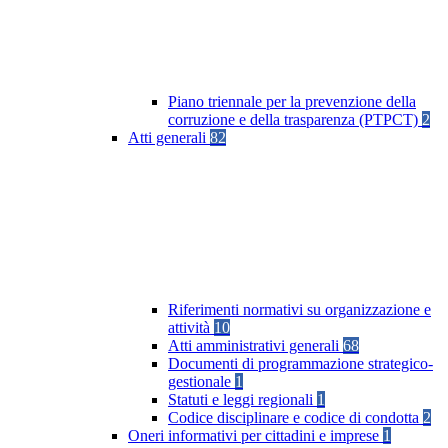
Piano triennale per la prevenzione della
corruzione e della trasparenza (PTPCT)
2
Atti generali
82
Riferimenti normativi su organizzazione e
attività
10
Atti amministrativi generali
68
Documenti di programmazione strategico-
gestionale
1
Statuti e leggi regionali
1
Codice disciplinare e codice di condotta
2
Oneri informativi per cittadini e imprese
1