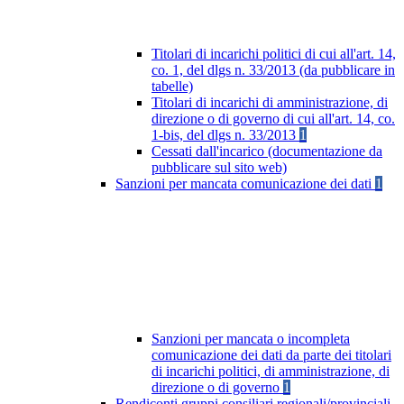
Titolari di incarichi politici di cui all'art. 14,
co. 1, del dlgs n. 33/2013 (da pubblicare in
tabelle)
Titolari di incarichi di amministrazione, di
direzione o di governo di cui all'art. 14, co.
1-bis, del dlgs n. 33/2013
1
Cessati dall'incarico (documentazione da
pubblicare sul sito web)
Sanzioni per mancata comunicazione dei dati
1
Sanzioni per mancata o incompleta
comunicazione dei dati da parte dei titolari
di incarichi politici, di amministrazione, di
direzione o di governo
1
Rendiconti gruppi consiliari regionali/provinciali