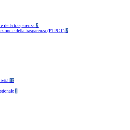
 e della trasparenza
2
rruzione e della trasparenza (PTPCT)
2
tività
10
stionale
1