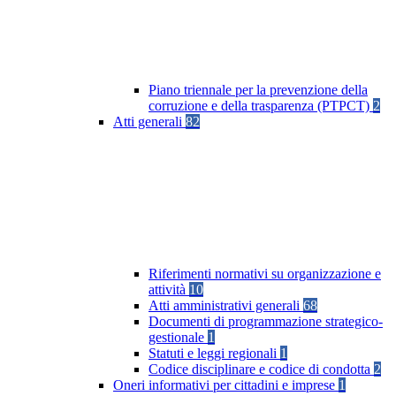
Piano triennale per la prevenzione della
corruzione e della trasparenza (PTPCT)
2
Atti generali
82
Riferimenti normativi su organizzazione e
attività
10
Atti amministrativi generali
68
Documenti di programmazione strategico-
gestionale
1
Statuti e leggi regionali
1
Codice disciplinare e codice di condotta
2
Oneri informativi per cittadini e imprese
1