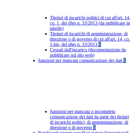
Titolari di incarichi politici di cui all'art. 14,
co. 1, del dlgs n. 33/2013 (da pubblicare in
tabelle)
Titolari di incarichi di amministrazione, di
direzione o di governo di cui all'art. 14, co.
1-bis, del dlgs n. 33/2013
1
Cessati dall'incarico (documentazione da
pubblicare sul sito web)
Sanzioni per mancata comunicazione dei dati
1
Sanzioni per mancata o incompleta
comunicazione dei dati da parte dei titolari
di incarichi politici, di amministrazione, di
direzione o di governo
1
Rendiconti gruppi consiliari regionali/provinciali