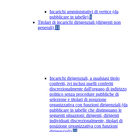
Incarichi amministrativi di vertice (da
pubblicare in tabelle)
1
Titolari di incarichi dirigenziali (dirigenti non
generali)
11
Incarichi dirigenziali, a qualsiasi titolo
conferiti, ivi inclusi quelli conferiti
discrezionalmente dall'organo di indirizzo
politico senza procedure pubbliche di
selezione e titolari di posizione
organizzativa con funzioni dirigenziali (da
pubblicare in tabelle che distinguano le
seguenti situazioni: dirigenti, dirigenti
individuati discrezionalmente, titolari di
posizione organizzativa con funzioni
dirigenziali)
11