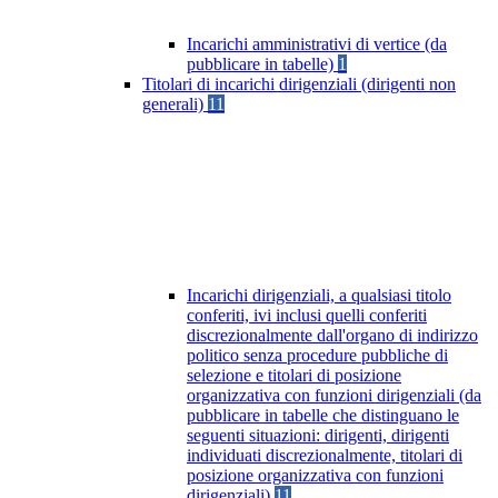
Incarichi amministrativi di vertice (da
pubblicare in tabelle)
1
Titolari di incarichi dirigenziali (dirigenti non
generali)
11
Incarichi dirigenziali, a qualsiasi titolo
conferiti, ivi inclusi quelli conferiti
discrezionalmente dall'organo di indirizzo
politico senza procedure pubbliche di
selezione e titolari di posizione
organizzativa con funzioni dirigenziali (da
pubblicare in tabelle che distinguano le
seguenti situazioni: dirigenti, dirigenti
individuati discrezionalmente, titolari di
posizione organizzativa con funzioni
dirigenziali)
11