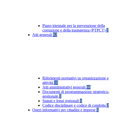
Piano triennale per la prevenzione della
corruzione e della trasparenza (PTPCT)
2
Atti generali
82
Riferimenti normativi su organizzazione e
attività
10
Atti amministrativi generali
68
Documenti di programmazione strategico-
gestionale
1
Statuti e leggi regionali
1
Codice disciplinare e codice di condotta
2
Oneri informativi per cittadini e imprese
1