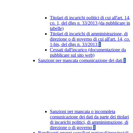
Titolari di incarichi politici di cui all'art. 14,
co. 1, del dlgs n. 33/2013 (da pubblicare in
tabelle)
Titolari di incarichi di amministrazione, di
direzione o di governo di cui all'art. 14, co.
1-bis, del dlgs n. 33/2013
1
Cessati dall'incarico (documentazione da
pubblicare sul sito web)
Sanzioni per mancata comunicazione dei dati
1
Sanzioni per mancata o incompleta
comunicazione dei dati da parte dei titolari
di incarichi politici, di amministrazione, di
direzione o di governo
1
Rendiconti gruppi consiliari regionali/provinciali