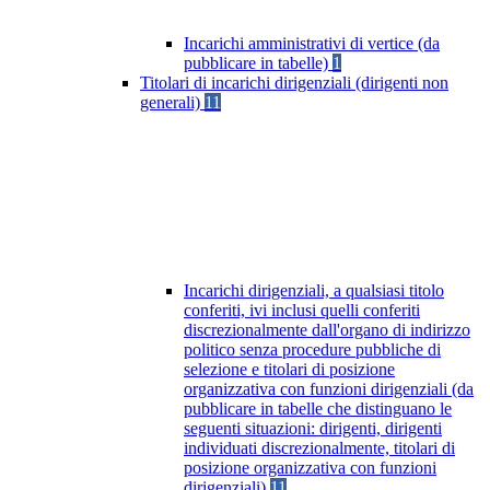
Incarichi amministrativi di vertice (da
pubblicare in tabelle)
1
Titolari di incarichi dirigenziali (dirigenti non
generali)
11
Incarichi dirigenziali, a qualsiasi titolo
conferiti, ivi inclusi quelli conferiti
discrezionalmente dall'organo di indirizzo
politico senza procedure pubbliche di
selezione e titolari di posizione
organizzativa con funzioni dirigenziali (da
pubblicare in tabelle che distinguano le
seguenti situazioni: dirigenti, dirigenti
individuati discrezionalmente, titolari di
posizione organizzativa con funzioni
dirigenziali)
11