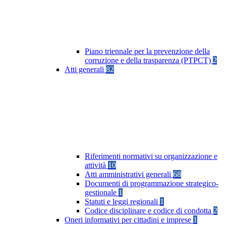
Piano triennale per la prevenzione della
corruzione e della trasparenza (PTPCT)
2
Atti generali
82
Riferimenti normativi su organizzazione e
attività
10
Atti amministrativi generali
68
Documenti di programmazione strategico-
gestionale
1
Statuti e leggi regionali
1
Codice disciplinare e codice di condotta
2
Oneri informativi per cittadini e imprese
1