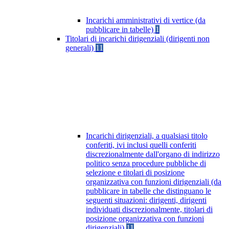
Incarichi amministrativi di vertice (da
pubblicare in tabelle)
1
Titolari di incarichi dirigenziali (dirigenti non
generali)
11
Incarichi dirigenziali, a qualsiasi titolo
conferiti, ivi inclusi quelli conferiti
discrezionalmente dall'organo di indirizzo
politico senza procedure pubbliche di
selezione e titolari di posizione
organizzativa con funzioni dirigenziali (da
pubblicare in tabelle che distinguano le
seguenti situazioni: dirigenti, dirigenti
individuati discrezionalmente, titolari di
posizione organizzativa con funzioni
dirigenziali)
11