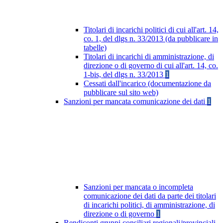
Titolari di incarichi politici di cui all'art. 14,
co. 1, del dlgs n. 33/2013 (da pubblicare in
tabelle)
Titolari di incarichi di amministrazione, di
direzione o di governo di cui all'art. 14, co.
1-bis, del dlgs n. 33/2013
1
Cessati dall'incarico (documentazione da
pubblicare sul sito web)
Sanzioni per mancata comunicazione dei dati
1
Sanzioni per mancata o incompleta
comunicazione dei dati da parte dei titolari
di incarichi politici, di amministrazione, di
direzione o di governo
1
Rendiconti gruppi consiliari regionali/provinciali