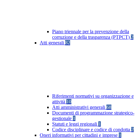
Piano triennale per la prevenzione della
corruzione e della trasparenza (PTPCT)
2
Atti generali
82
Riferimenti normativi su organizzazione e
attività
10
Atti amministrativi generali
68
Documenti di programmazione strategico-
gestionale
1
Statuti e leggi regionali
1
Codice disciplinare e codice di condotta
2
Oneri informativi per cittadini e imprese
1