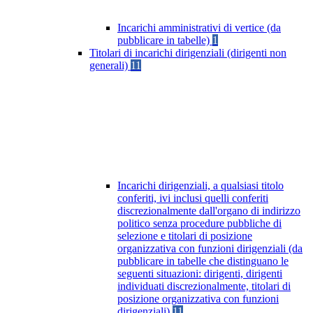
Incarichi amministrativi di vertice (da
pubblicare in tabelle)
1
Titolari di incarichi dirigenziali (dirigenti non
generali)
11
Incarichi dirigenziali, a qualsiasi titolo
conferiti, ivi inclusi quelli conferiti
discrezionalmente dall'organo di indirizzo
politico senza procedure pubbliche di
selezione e titolari di posizione
organizzativa con funzioni dirigenziali (da
pubblicare in tabelle che distinguano le
seguenti situazioni: dirigenti, dirigenti
individuati discrezionalmente, titolari di
posizione organizzativa con funzioni
dirigenziali)
11