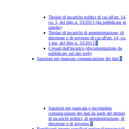
Titolari di incarichi politici di cui all'art. 14,
co. 1, del dlgs n. 33/2013 (da pubblicare in
tabelle)
Titolari di incarichi di amministrazione, di
direzione o di governo di cui all'art. 14, co.
1-bis, del dlgs n. 33/2013
1
Cessati dall'incarico (documentazione da
pubblicare sul sito web)
Sanzioni per mancata comunicazione dei dati
1
Sanzioni per mancata o incompleta
comunicazione dei dati da parte dei titolari
di incarichi politici, di amministrazione, di
direzione o di governo
1
Rendiconti gruppi consiliari regionali/provinciali