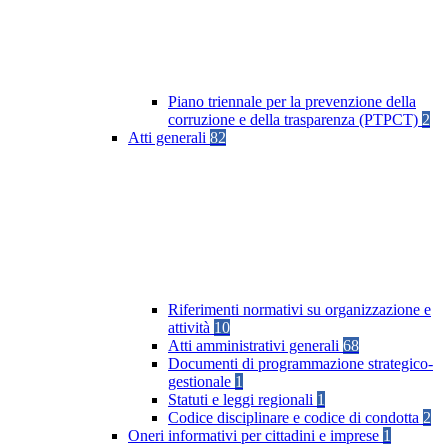
Piano triennale per la prevenzione della
corruzione e della trasparenza (PTPCT)
2
Atti generali
82
Riferimenti normativi su organizzazione e
attività
10
Atti amministrativi generali
68
Documenti di programmazione strategico-
gestionale
1
Statuti e leggi regionali
1
Codice disciplinare e codice di condotta
2
Oneri informativi per cittadini e imprese
1