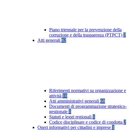
Piano triennale per la prevenzione della
corruzione e della trasparenza (PTPCT)
2
Atti generali
82
Riferimenti normativi su organizzazione e
attività
10
Atti amministrativi generali
68
Documenti di programmazione strategico-
gestionale
1
Statuti e leggi regionali
1
Codice disciplinare e codice di condotta
2
Oneri informativi per cittadini e imprese
1