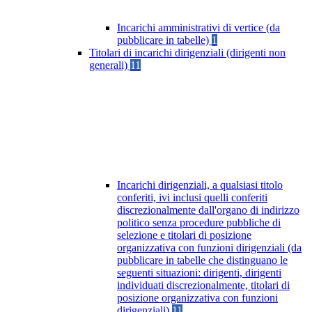
Incarichi amministrativi di vertice (da
pubblicare in tabelle)
1
Titolari di incarichi dirigenziali (dirigenti non
generali)
11
Incarichi dirigenziali, a qualsiasi titolo
conferiti, ivi inclusi quelli conferiti
discrezionalmente dall'organo di indirizzo
politico senza procedure pubbliche di
selezione e titolari di posizione
organizzativa con funzioni dirigenziali (da
pubblicare in tabelle che distinguano le
seguenti situazioni: dirigenti, dirigenti
individuati discrezionalmente, titolari di
posizione organizzativa con funzioni
dirigenziali)
11