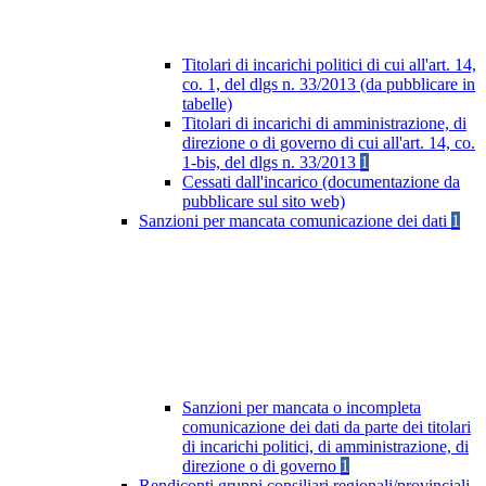
Titolari di incarichi politici di cui all'art. 14,
co. 1, del dlgs n. 33/2013 (da pubblicare in
tabelle)
Titolari di incarichi di amministrazione, di
direzione o di governo di cui all'art. 14, co.
1-bis, del dlgs n. 33/2013
1
Cessati dall'incarico (documentazione da
pubblicare sul sito web)
Sanzioni per mancata comunicazione dei dati
1
Sanzioni per mancata o incompleta
comunicazione dei dati da parte dei titolari
di incarichi politici, di amministrazione, di
direzione o di governo
1
Rendiconti gruppi consiliari regionali/provinciali