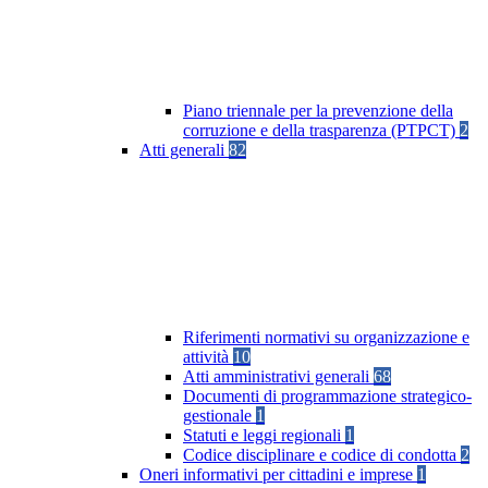
Piano triennale per la prevenzione della
corruzione e della trasparenza (PTPCT)
2
Atti generali
82
Riferimenti normativi su organizzazione e
attività
10
Atti amministrativi generali
68
Documenti di programmazione strategico-
gestionale
1
Statuti e leggi regionali
1
Codice disciplinare e codice di condotta
2
Oneri informativi per cittadini e imprese
1