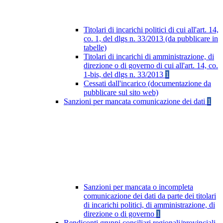
Titolari di incarichi politici di cui all'art. 14,
co. 1, del dlgs n. 33/2013 (da pubblicare in
tabelle)
Titolari di incarichi di amministrazione, di
direzione o di governo di cui all'art. 14, co.
1-bis, del dlgs n. 33/2013
1
Cessati dall'incarico (documentazione da
pubblicare sul sito web)
Sanzioni per mancata comunicazione dei dati
1
Sanzioni per mancata o incompleta
comunicazione dei dati da parte dei titolari
di incarichi politici, di amministrazione, di
direzione o di governo
1
Rendiconti gruppi consiliari regionali/provinciali