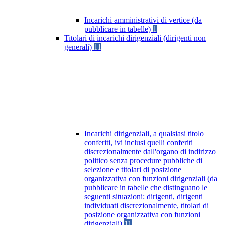
Incarichi amministrativi di vertice (da
pubblicare in tabelle)
1
Titolari di incarichi dirigenziali (dirigenti non
generali)
11
Incarichi dirigenziali, a qualsiasi titolo
conferiti, ivi inclusi quelli conferiti
discrezionalmente dall'organo di indirizzo
politico senza procedure pubbliche di
selezione e titolari di posizione
organizzativa con funzioni dirigenziali (da
pubblicare in tabelle che distinguano le
seguenti situazioni: dirigenti, dirigenti
individuati discrezionalmente, titolari di
posizione organizzativa con funzioni
dirigenziali)
11