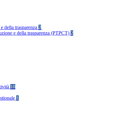
 e della trasparenza
2
rruzione e della trasparenza (PTPCT)
2
tività
10
stionale
1