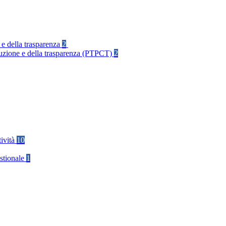
 e della trasparenza
2
rruzione e della trasparenza (PTPCT)
2
tività
10
stionale
1