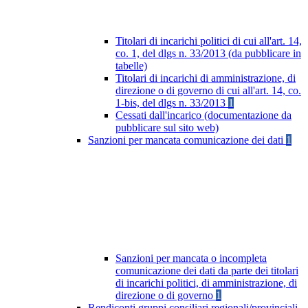
Titolari di incarichi politici di cui all'art. 14,
co. 1, del dlgs n. 33/2013 (da pubblicare in
tabelle)
Titolari di incarichi di amministrazione, di
direzione o di governo di cui all'art. 14, co.
1-bis, del dlgs n. 33/2013
1
Cessati dall'incarico (documentazione da
pubblicare sul sito web)
Sanzioni per mancata comunicazione dei dati
1
Sanzioni per mancata o incompleta
comunicazione dei dati da parte dei titolari
di incarichi politici, di amministrazione, di
direzione o di governo
1
Rendiconti gruppi consiliari regionali/provinciali