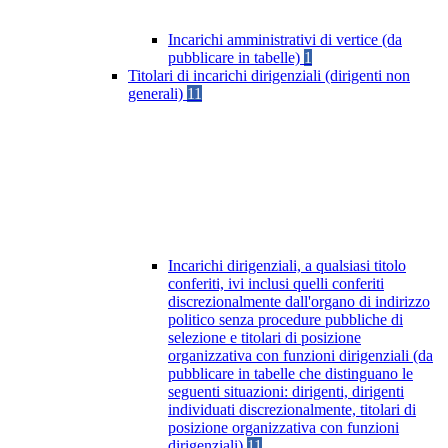
Incarichi amministrativi di vertice (da
pubblicare in tabelle)
1
Titolari di incarichi dirigenziali (dirigenti non
generali)
11
Incarichi dirigenziali, a qualsiasi titolo
conferiti, ivi inclusi quelli conferiti
discrezionalmente dall'organo di indirizzo
politico senza procedure pubbliche di
selezione e titolari di posizione
organizzativa con funzioni dirigenziali (da
pubblicare in tabelle che distinguano le
seguenti situazioni: dirigenti, dirigenti
individuati discrezionalmente, titolari di
posizione organizzativa con funzioni
dirigenziali)
11