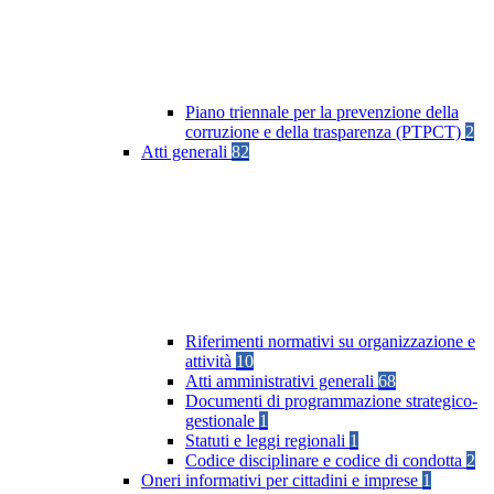
Piano triennale per la prevenzione della
corruzione e della trasparenza (PTPCT)
2
Atti generali
82
Riferimenti normativi su organizzazione e
attività
10
Atti amministrativi generali
68
Documenti di programmazione strategico-
gestionale
1
Statuti e leggi regionali
1
Codice disciplinare e codice di condotta
2
Oneri informativi per cittadini e imprese
1