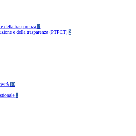
 e della trasparenza
2
rruzione e della trasparenza (PTPCT)
2
tività
10
stionale
1