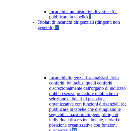
Incarichi amministrativi di vertice (da
pubblicare in tabelle)
1
Titolari di incarichi dirigenziali (dirigenti non
generali)
11
Incarichi dirigenziali, a qualsiasi titolo
conferiti, ivi inclusi quelli conferiti
discrezionalmente dall'organo di indirizzo
politico senza procedure pubbliche di
selezione e titolari di posizione
organizzativa con funzioni dirigenziali (da
pubblicare in tabelle che distinguano le
seguenti situazioni: dirigenti, dirigenti
individuati discrezionalmente, titolari di
posizione organizzativa con funzioni
dirigenziali)
11