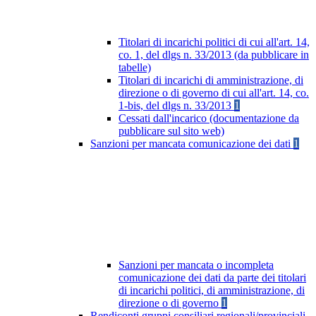
Titolari di incarichi politici di cui all'art. 14,
co. 1, del dlgs n. 33/2013 (da pubblicare in
tabelle)
Titolari di incarichi di amministrazione, di
direzione o di governo di cui all'art. 14, co.
1-bis, del dlgs n. 33/2013
1
Cessati dall'incarico (documentazione da
pubblicare sul sito web)
Sanzioni per mancata comunicazione dei dati
1
Sanzioni per mancata o incompleta
comunicazione dei dati da parte dei titolari
di incarichi politici, di amministrazione, di
direzione o di governo
1
Rendiconti gruppi consiliari regionali/provinciali