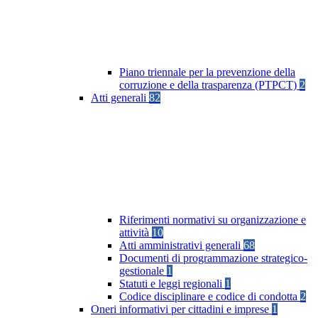
Piano triennale per la prevenzione della
corruzione e della trasparenza (PTPCT)
2
Atti generali
82
Riferimenti normativi su organizzazione e
attività
10
Atti amministrativi generali
68
Documenti di programmazione strategico-
gestionale
1
Statuti e leggi regionali
1
Codice disciplinare e codice di condotta
2
Oneri informativi per cittadini e imprese
1