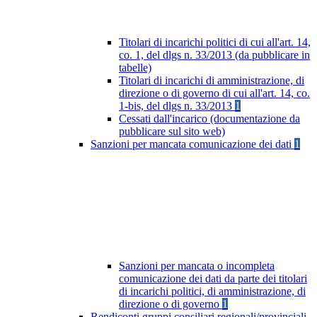
Titolari di incarichi politici di cui all'art. 14,
co. 1, del dlgs n. 33/2013 (da pubblicare in
tabelle)
Titolari di incarichi di amministrazione, di
direzione o di governo di cui all'art. 14, co.
1-bis, del dlgs n. 33/2013
1
Cessati dall'incarico (documentazione da
pubblicare sul sito web)
Sanzioni per mancata comunicazione dei dati
1
Sanzioni per mancata o incompleta
comunicazione dei dati da parte dei titolari
di incarichi politici, di amministrazione, di
direzione o di governo
1
Rendiconti gruppi consiliari regionali/provinciali