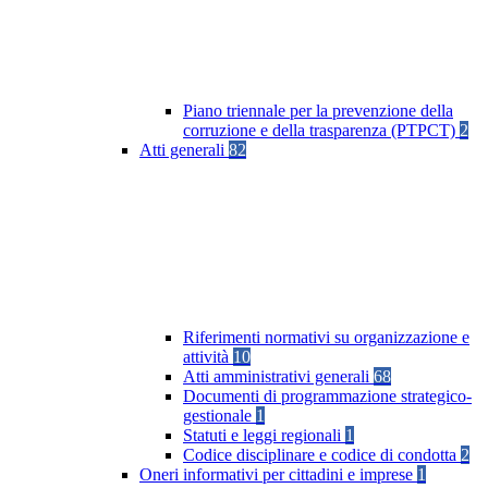
Piano triennale per la prevenzione della
corruzione e della trasparenza (PTPCT)
2
Atti generali
82
Riferimenti normativi su organizzazione e
attività
10
Atti amministrativi generali
68
Documenti di programmazione strategico-
gestionale
1
Statuti e leggi regionali
1
Codice disciplinare e codice di condotta
2
Oneri informativi per cittadini e imprese
1