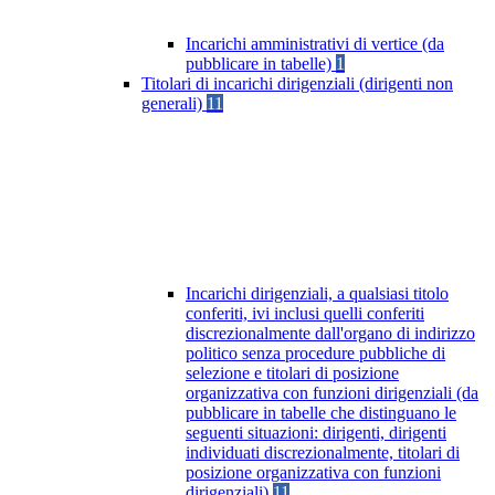
Incarichi amministrativi di vertice (da
pubblicare in tabelle)
1
Titolari di incarichi dirigenziali (dirigenti non
generali)
11
Incarichi dirigenziali, a qualsiasi titolo
conferiti, ivi inclusi quelli conferiti
discrezionalmente dall'organo di indirizzo
politico senza procedure pubbliche di
selezione e titolari di posizione
organizzativa con funzioni dirigenziali (da
pubblicare in tabelle che distinguano le
seguenti situazioni: dirigenti, dirigenti
individuati discrezionalmente, titolari di
posizione organizzativa con funzioni
dirigenziali)
11