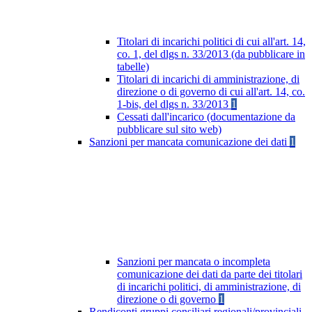
Titolari di incarichi politici di cui all'art. 14,
co. 1, del dlgs n. 33/2013 (da pubblicare in
tabelle)
Titolari di incarichi di amministrazione, di
direzione o di governo di cui all'art. 14, co.
1-bis, del dlgs n. 33/2013
1
Cessati dall'incarico (documentazione da
pubblicare sul sito web)
Sanzioni per mancata comunicazione dei dati
1
Sanzioni per mancata o incompleta
comunicazione dei dati da parte dei titolari
di incarichi politici, di amministrazione, di
direzione o di governo
1
Rendiconti gruppi consiliari regionali/provinciali