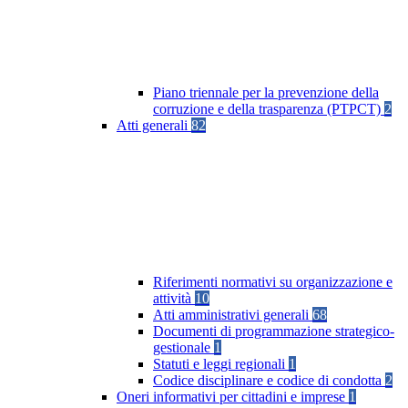
Piano triennale per la prevenzione della
corruzione e della trasparenza (PTPCT)
2
Atti generali
82
Riferimenti normativi su organizzazione e
attività
10
Atti amministrativi generali
68
Documenti di programmazione strategico-
gestionale
1
Statuti e leggi regionali
1
Codice disciplinare e codice di condotta
2
Oneri informativi per cittadini e imprese
1