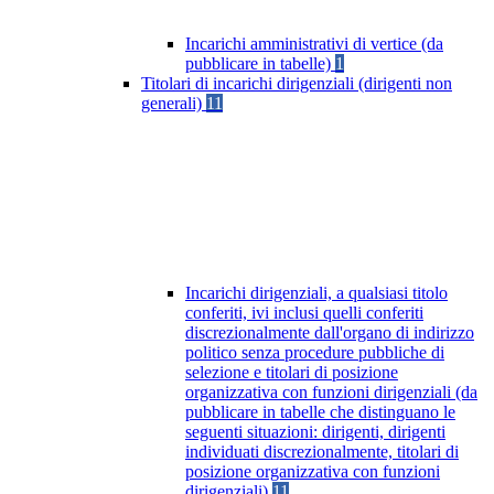
Incarichi amministrativi di vertice (da
pubblicare in tabelle)
1
Titolari di incarichi dirigenziali (dirigenti non
generali)
11
Incarichi dirigenziali, a qualsiasi titolo
conferiti, ivi inclusi quelli conferiti
discrezionalmente dall'organo di indirizzo
politico senza procedure pubbliche di
selezione e titolari di posizione
organizzativa con funzioni dirigenziali (da
pubblicare in tabelle che distinguano le
seguenti situazioni: dirigenti, dirigenti
individuati discrezionalmente, titolari di
posizione organizzativa con funzioni
dirigenziali)
11