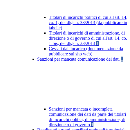
Titolari di incarichi politici di cui all'art. 14,
co. 1, del dlgs n. 33/2013 (da pubblicare in
tabelle)
Titolari di incarichi di amministrazione, di
direzione o di governo di cui all'art. 14, co.
1-bis, del dlgs n. 33/2013
1
Cessati dall'incarico (documentazione da
pubblicare sul sito web)
Sanzioni per mancata comunicazione dei dati
1
Sanzioni per mancata o incompleta
comunicazione dei dati da parte dei titolari
di incarichi politici, di amministrazione, di
direzione o di governo
1
Rendiconti gruppi consiliari regionali/provinciali