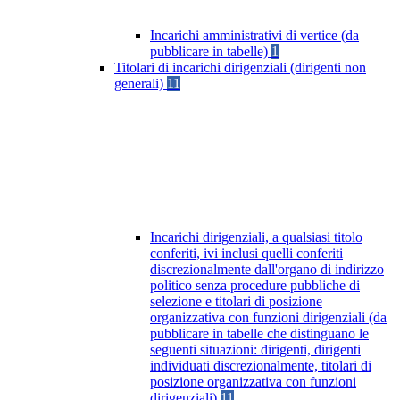
Incarichi amministrativi di vertice (da
pubblicare in tabelle)
1
Titolari di incarichi dirigenziali (dirigenti non
generali)
11
Incarichi dirigenziali, a qualsiasi titolo
conferiti, ivi inclusi quelli conferiti
discrezionalmente dall'organo di indirizzo
politico senza procedure pubbliche di
selezione e titolari di posizione
organizzativa con funzioni dirigenziali (da
pubblicare in tabelle che distinguano le
seguenti situazioni: dirigenti, dirigenti
individuati discrezionalmente, titolari di
posizione organizzativa con funzioni
dirigenziali)
11