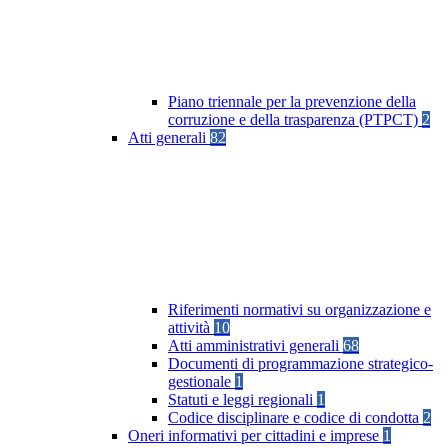
Piano triennale per la prevenzione della
corruzione e della trasparenza (PTPCT)
2
Atti generali
82
Riferimenti normativi su organizzazione e
attività
10
Atti amministrativi generali
68
Documenti di programmazione strategico-
gestionale
1
Statuti e leggi regionali
1
Codice disciplinare e codice di condotta
2
Oneri informativi per cittadini e imprese
1