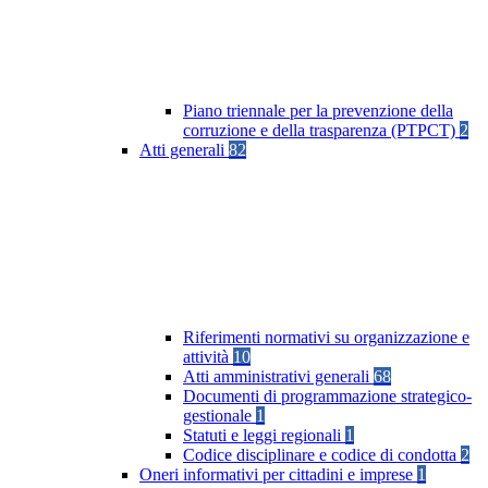
Piano triennale per la prevenzione della
corruzione e della trasparenza (PTPCT)
2
Atti generali
82
Riferimenti normativi su organizzazione e
attività
10
Atti amministrativi generali
68
Documenti di programmazione strategico-
gestionale
1
Statuti e leggi regionali
1
Codice disciplinare e codice di condotta
2
Oneri informativi per cittadini e imprese
1