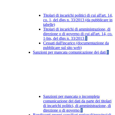
Titolari di incarichi politici di cui all'art. 14,
co. 1, del dlgs n. 33/2013 (da pubblicare in
tabelle)
Titolari di incarichi di amministrazione, di
direzione o di governo di cui all'art. 14, co.
1-bis, del dlgs n. 33/2013
1
Cessati dall'incarico (documentazione da
pubblicare sul sito web)
Sanzioni per mancata comunicazione dei dati
1
Sanzioni per mancata o incompleta
comunicazione dei dati da parte dei titolari
di incarichi politici, di amministrazione, di
direzione o di governo
1
Rendiconti gruppi consiliari regionali/provinciali