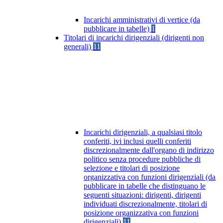
Incarichi amministrativi di vertice (da
pubblicare in tabelle)
1
Titolari di incarichi dirigenziali (dirigenti non
generali)
11
Incarichi dirigenziali, a qualsiasi titolo
conferiti, ivi inclusi quelli conferiti
discrezionalmente dall'organo di indirizzo
politico senza procedure pubbliche di
selezione e titolari di posizione
organizzativa con funzioni dirigenziali (da
pubblicare in tabelle che distinguano le
seguenti situazioni: dirigenti, dirigenti
individuati discrezionalmente, titolari di
posizione organizzativa con funzioni
dirigenziali)
11