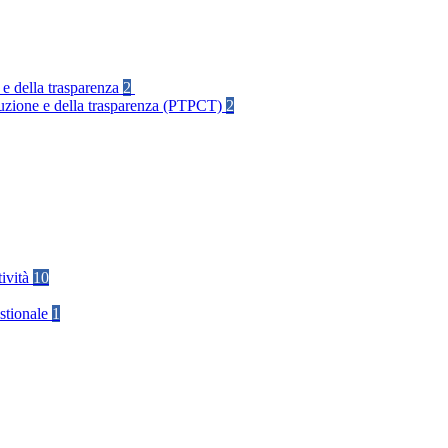
 e della trasparenza
2
rruzione e della trasparenza (PTPCT)
2
tività
10
stionale
1