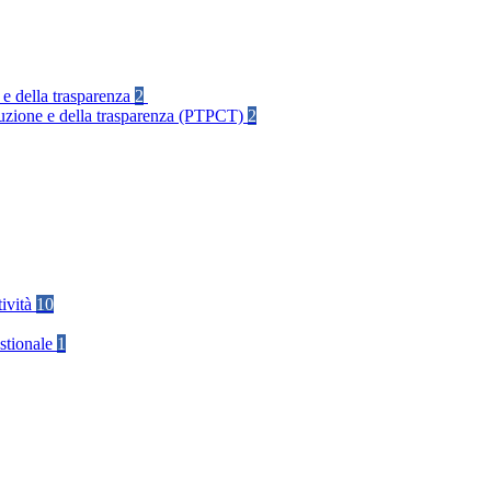
 e della trasparenza
2
rruzione e della trasparenza (PTPCT)
2
tività
10
stionale
1