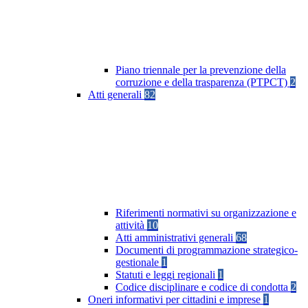
Piano triennale per la prevenzione della
corruzione e della trasparenza (PTPCT)
2
Atti generali
82
Riferimenti normativi su organizzazione e
attività
10
Atti amministrativi generali
68
Documenti di programmazione strategico-
gestionale
1
Statuti e leggi regionali
1
Codice disciplinare e codice di condotta
2
Oneri informativi per cittadini e imprese
1