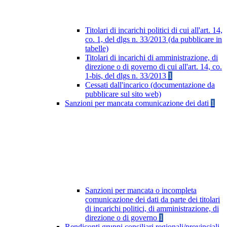
Titolari di incarichi politici di cui all'art. 14,
co. 1, del dlgs n. 33/2013 (da pubblicare in
tabelle)
Titolari di incarichi di amministrazione, di
direzione o di governo di cui all'art. 14, co.
1-bis, del dlgs n. 33/2013
1
Cessati dall'incarico (documentazione da
pubblicare sul sito web)
Sanzioni per mancata comunicazione dei dati
1
Sanzioni per mancata o incompleta
comunicazione dei dati da parte dei titolari
di incarichi politici, di amministrazione, di
direzione o di governo
1
Rendiconti gruppi consiliari regionali/provinciali