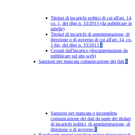
Titolari di incarichi politici di cui all'art. 14,
co. 1, del dlgs n. 33/2013 (da pubblicare in
tabelle)
Titolari di incarichi di amministrazione, di
direzione o di governo di cui all'art. 14, co.
1-bis, del dlgs n. 33/2013
1
Cessati dall'incarico (documentazione da
pubblicare sul sito web)
Sanzioni per mancata comunicazione dei dati
1
Sanzioni per mancata o incompleta
comunicazione dei dati da parte dei titolari
di incarichi politici, di amministrazione, di
direzione o di governo
1
Rendiconti gruppi consiliari regionali/provinciali