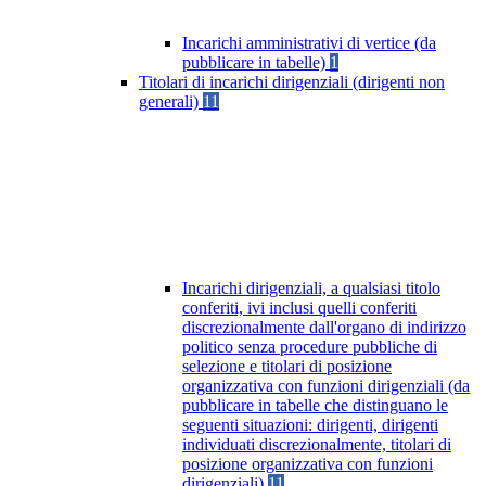
Incarichi amministrativi di vertice (da
pubblicare in tabelle)
1
Titolari di incarichi dirigenziali (dirigenti non
generali)
11
Incarichi dirigenziali, a qualsiasi titolo
conferiti, ivi inclusi quelli conferiti
discrezionalmente dall'organo di indirizzo
politico senza procedure pubbliche di
selezione e titolari di posizione
organizzativa con funzioni dirigenziali (da
pubblicare in tabelle che distinguano le
seguenti situazioni: dirigenti, dirigenti
individuati discrezionalmente, titolari di
posizione organizzativa con funzioni
dirigenziali)
11