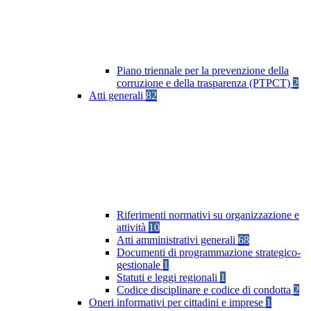
Piano triennale per la prevenzione della
corruzione e della trasparenza (PTPCT)
2
Atti generali
82
Riferimenti normativi su organizzazione e
attività
10
Atti amministrativi generali
68
Documenti di programmazione strategico-
gestionale
1
Statuti e leggi regionali
1
Codice disciplinare e codice di condotta
2
Oneri informativi per cittadini e imprese
1