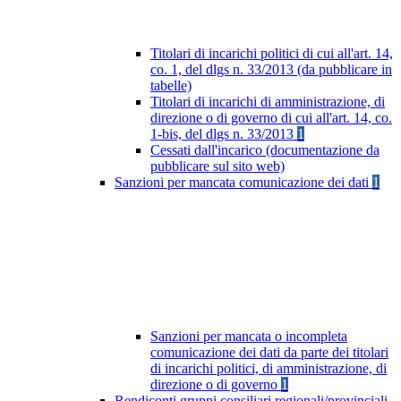
Titolari di incarichi politici di cui all'art. 14,
co. 1, del dlgs n. 33/2013 (da pubblicare in
tabelle)
Titolari di incarichi di amministrazione, di
direzione o di governo di cui all'art. 14, co.
1-bis, del dlgs n. 33/2013
1
Cessati dall'incarico (documentazione da
pubblicare sul sito web)
Sanzioni per mancata comunicazione dei dati
1
Sanzioni per mancata o incompleta
comunicazione dei dati da parte dei titolari
di incarichi politici, di amministrazione, di
direzione o di governo
1
Rendiconti gruppi consiliari regionali/provinciali