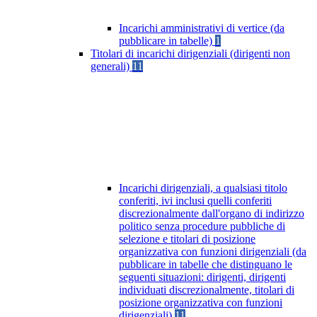
Incarichi amministrativi di vertice (da
pubblicare in tabelle)
1
Titolari di incarichi dirigenziali (dirigenti non
generali)
11
Incarichi dirigenziali, a qualsiasi titolo
conferiti, ivi inclusi quelli conferiti
discrezionalmente dall'organo di indirizzo
politico senza procedure pubbliche di
selezione e titolari di posizione
organizzativa con funzioni dirigenziali (da
pubblicare in tabelle che distinguano le
seguenti situazioni: dirigenti, dirigenti
individuati discrezionalmente, titolari di
posizione organizzativa con funzioni
dirigenziali)
11