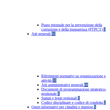
Piano triennale per la prevenzione della
corruzione e della trasparenza (PTPCT)
2
Atti generali
82
Riferimenti normativi su organizzazione e
attività
10
Atti amministrativi generali
68
Documenti di programmazione strategico-
gestionale
1
Statuti e leggi regionali
1
Codice disciplinare e codice di condotta
2
Oneri informativi per cittadini e imprese
1