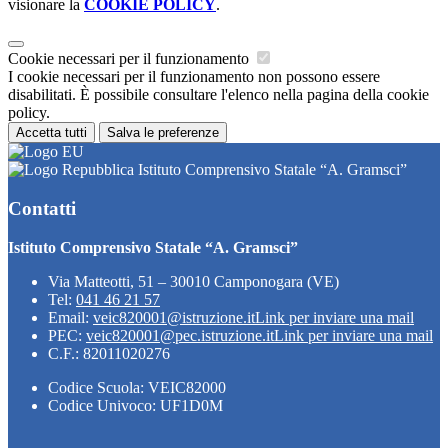
visionare la
COOKIE POLICY
.
Cookie necessari per il funzionamento
I cookie necessari per il funzionamento non possono essere
disabilitati. È possibile consultare l'elenco nella pagina della cookie
policy.
Accetta tutti
Salva le preferenze
Istituto Comprensivo Statale “A. Gramsci”
Contatti
Istituto Comprensivo Statale “A. Gramsci”
Via Matteotti, 51 – 30010 Camponogara (VE)
Tel:
041 46 21 57
Email:
veic820001@istruzione.it
Link per inviare una mail
PEC:
veic820001@pec.istruzione.it
Link per inviare una mail
C.F.: 82011020276
Codice Scuola: VEIC82000
Codice Univoco: UF1D0M